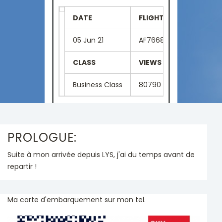
DATE
FLIGHT NUMBER
SE
05 Jun 21
AF7668
03
CLASS
VIEWS
LA
Business Class
80790
Fr
PROLOGUE:
Suite à mon arrivée depuis LYS, j'ai du temps avant de
repartir !
Ma carte d'embarquement sur mon tel.