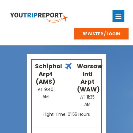
REGISTER / LOGIN
Schiphol
Warsaw
Arpt
Intl
(AMS)
Arpt
(WAW)
AT 9:40
AM
AT 11:35
AM
Flight Time: 01:55 Hours