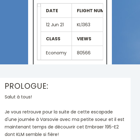
DATE
FLIGHT NUMBER
SEAT
12 Jun 21
KL1363
10A
CLASS
VIEWS
LANGU
Economy
80566
French
PROLOGUE:
Salut à tous!
Je vous retrouve pour la suite de cette escapade
d'une journée à Varsovie avec ma petite soeur et il est
maintenant temps de découvrir cet Embraer 195-E2
dont KLM semble si fière!