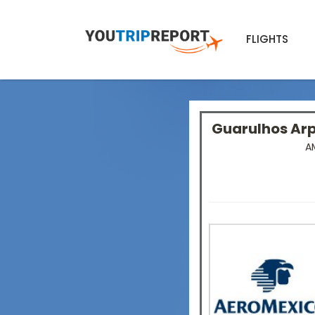
FLIGHTS
Guarulhos Ar
A