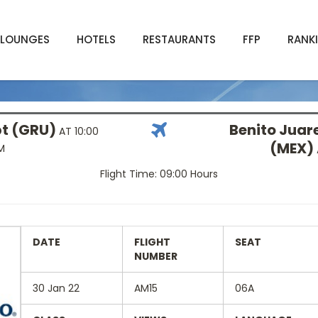
LOUNGES
HOTELS
RESTAURANTS
FFP
RANK
pt (GRU)
Benito Juare
AT 10:00
(MEX)
M
Flight Time: 09:00 Hours
DATE
FLIGHT
SEAT
NUMBER
30 Jan 22
AM15
06A