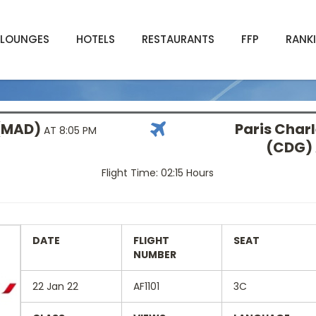
LOUNGES
HOTELS
RESTAURANTS
FFP
RANK
 (MAD)
Paris Charl
AT 8:05 PM
(CDG)
Flight Time: 02:15 Hours
DATE
FLIGHT
SEAT
NUMBER
22 Jan 22
AF1101
3C