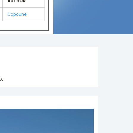
AUTHOR
Capoune
G.