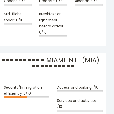
Cheese:
0/10
Desserts:
0/10
Alcohols:
0/10
Mid-flight
Breakfast or
snack:
0/10
light meal
before arrival:
0/10
========== MIAMI INTL (MIA) -
==========
Security/Immigration
Access and parking:
/10
efficiency:
5/10
Services and activities:
/10