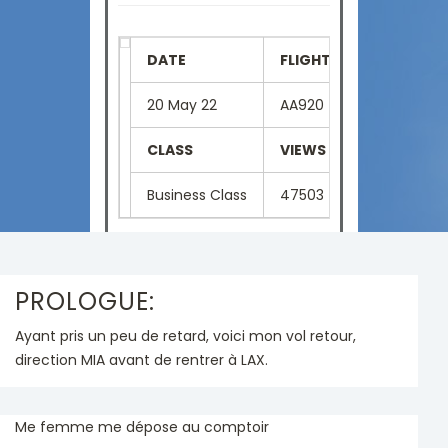
DATE
FLIGHT NUMBER
SE
20 May 22
AA920
2F
CLASS
VIEWS
LA
Business Class
47503
Fr
PROLOGUE:
Ayant pris un peu de retard, voici mon vol retour,
direction MIA avant de rentrer à LAX.
Me femme me dépose au comptoir