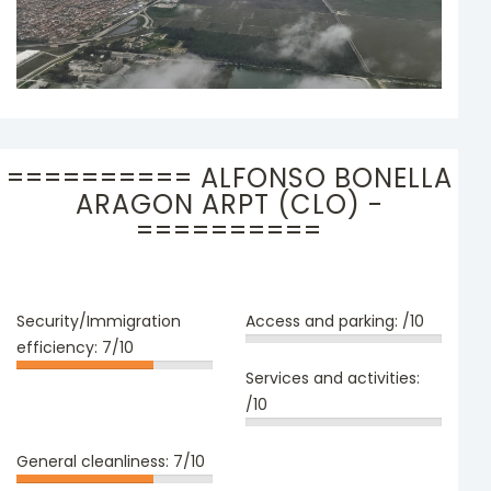
========== ALFONSO BONELLA
ARAGON ARPT (CLO) -
==========
Security/Immigration
Access and parking:
/10
efficiency:
7/10
Services and activities:
/10
General cleanliness:
7/10