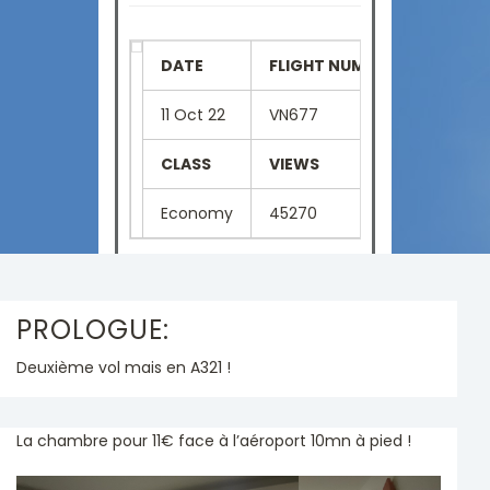
DATE
FLIGHT NUMBER
SEAT
11 Oct 22
VN677
06A
CLASS
VIEWS
LANGU
Economy
45270
French
PROLOGUE:
Deuxième vol mais en A321 !
La chambre pour 11€ face à l’aéroport 10mn à pied !