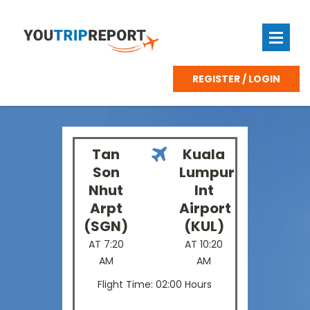
REGISTER / LOGIN
Tan
Kuala
Son
Lumpur
Nhut
Int
Arpt
Airport
(SGN)
(KUL)
AT 7:20
AT 10:20
AM
AM
Flight Time: 02:00 Hours