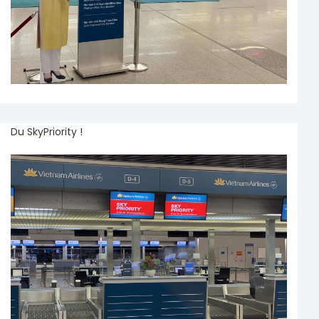
Du SkyPriority !