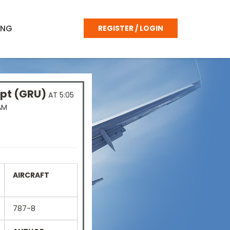
ING
REGISTER / LOGIN
pt (GRU)
AT 5:05
AM
AIRCRAFT
787-8