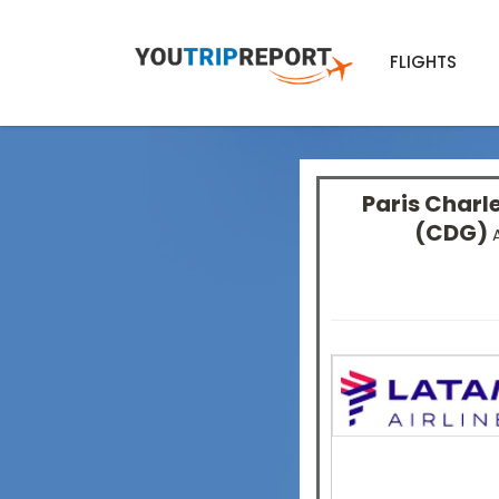
FLIGHTS
Paris Charl
(CDG)
A