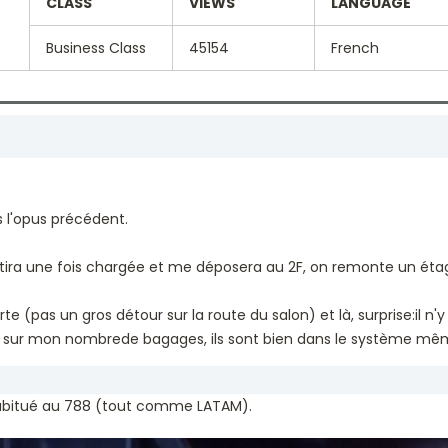
CLASS
VIEWS
LANGUAGE
Business Class
45154
French
s l'opus précédent.
partira une fois chargée et me déposera au 2F, on remonte un é
e (pas un gros détour sur la route du salon) et là, surprise:il n'
 sur mon nombrede bagages, ils sont bien dans le système même
abitué au 788 (tout comme LATAM).