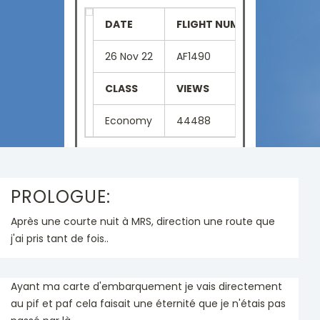
DATE
FLIGHT NUMBER
SEAT
26 Nov 22
AF1490
01F
CLASS
VIEWS
LANGU
Economy
44488
French
PROLOGUE:
Après une courte nuit à MRS, direction une route que
j'ai pris tant de fois..
Ayant ma carte d'embarquement je vais directement
au pif et paf cela faisait une éternité que je n'étais pas