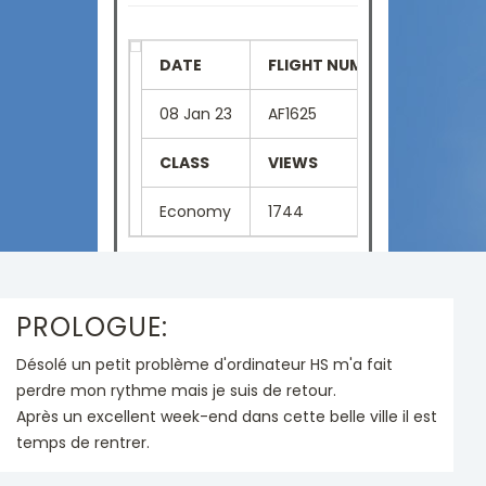
DATE
FLIGHT NUMBER
SEAT
08 Jan 23
AF1625
5D
CLASS
VIEWS
LANGU
Economy
1744
French
PROLOGUE:
Désolé un petit problème d'ordinateur HS m'a fait
perdre mon rythme mais je suis de retour.
Après un excellent week-end dans cette belle ville il est
temps de rentrer.