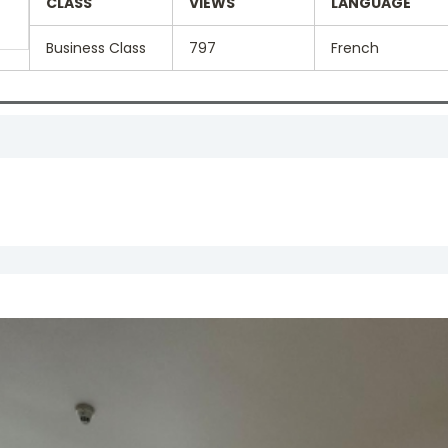
CLASS
VIEWS
LANGUAGE
Business Class
797
French