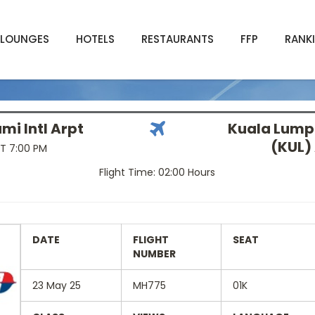
LOUNGES
HOTELS
RESTAURANTS
FFP
RANK
i Intl Arpt
Kuala Lumpu
(KUL)
T 7:00 PM
Flight Time: 02:00 Hours
DATE
FLIGHT
SEAT
NUMBER
23 May 25
MH775
01K