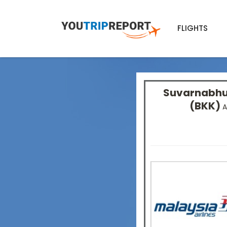
FLIGHTS
Suvarnabhum
(BKK)
A