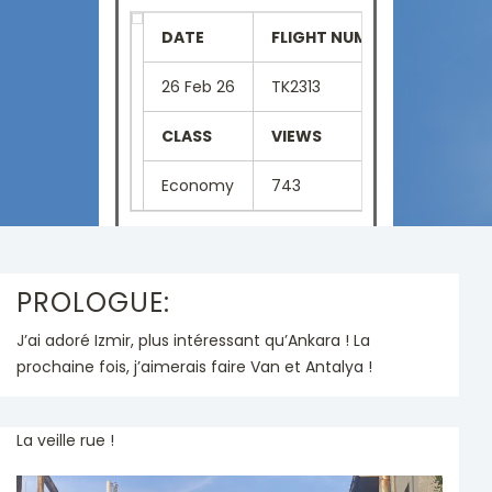
DATE
FLIGHT NUMBER
SEAT
26 Feb 26
TK2313
26K
CLASS
VIEWS
LANGU
Economy
743
French
PROLOGUE:
J’ai adoré Izmir, plus intéressant qu’Ankara ! La
prochaine fois, j’aimerais faire Van et Antalya !
La veille rue !